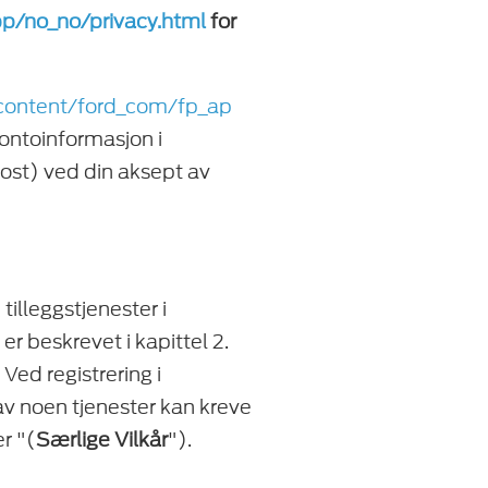
p/no_no/privacy.html
for
content/ford_com/fp_ap
 kontoinformasjon i
-post) ved din aksept av
tilleggstjenester i
 er beskrevet i kapittel 2.
Ved registrering i
v noen tjenester kan kreve
r "(
Særlige Vilkår
").