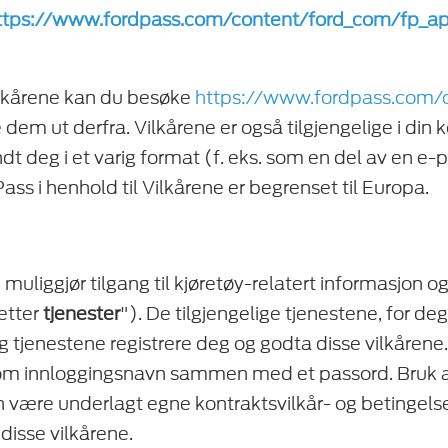
ttps://www.fordpass.com/content/ford_com/fp_ap
ilkårene kan du besøke
https://www.fordpass.com/
e dem ut derfra. Vilkårene er også tilgjengelige i din
ndt deg i et varig format (f. eks. som en del av en e
ss i henhold til Vilkårene er begrenset til Europa.
uliggjør tilgang til kjøretøy-relatert informasjon og 
etter
tjenester
"). De tilgjengelige tjenestene, for deg
tjenestene registrere deg og godta disse vilkårene. 
om innloggingsnavn sammen med et passord. Bruk a
n være underlagt egne kontraktsvilkår- og betingelse
il disse vilkårene.