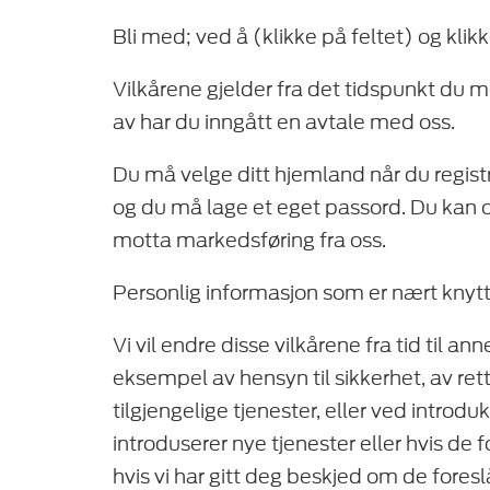
Bli med; ved å (klikke på feltet) og kli
Vilkårene gjelder fra det tidspunkt du m
av har du inngått en avtale med oss.
Du må velge ditt hjemland når du registr
og du må lage et eget passord. Du kan 
motta markedsføring fra oss.
Personlig informasjon som er nært knytte
Vi vil endre disse vilkårene fra tid til a
eksempel av hensyn til sikkerhet, av rett
tilgjengelige tjenester, eller ved introdu
introduserer nye tjenester eller hvis de 
hvis vi har gitt deg beskjed om de fores