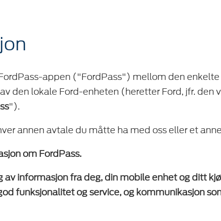
sjon
av FordPass-appen ("FordPass") mellom den enkelte
av den lokale Ford-enheten (heretter Ford, jfr. den
ss
").
enhver annen avtale du måtte ha med oss eller et ann
masjon om FordPass.
av informasjon fra deg, din mobile enhet og ditt kjør
g god funksjonalitet og service, og kommunikasjon so