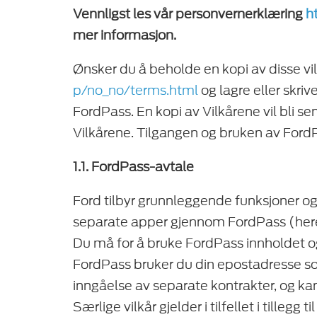
Vennligst les vår personvernerklæring
h
mer informasjon.
Ønsker du å beholde en kopi av disse v
p/no_no/terms.html
og lagre eller skriv
FordPass. En kopi av Vilkårene vil bli se
Vilkårene. Tilgangen og bruken av FordPa
1.1. FordPass-avtale
Ford tilbyr grunnleggende funksjoner og m
separate apper gjennom FordPass (her
Du må for å bruke FordPass innholdet og 
FordPass bruker du din epostadresse s
inngåelse av separate kontrakter, og ka
Særlige vilkår gjelder i tilfellet i tillegg t