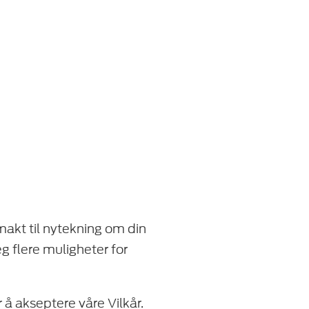
makt til nytekning om din
eg flere muligheter for
r å akseptere våre Vilkår.