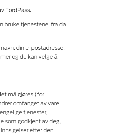
 av FordPass.
n bruke tjenestene, fra da
ernavn, din e-postadresse,
mmer og du kan velge å
 det må gjøres (for
 endrer omfanget av våre
jengelige tjenester,
gene som godkjent av deg,
innsigelser etter den