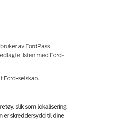
 bruker av FordPass
 vedlagte listen med Ford-
et Ford-selskap.
etøy, slik som lokalisering
m er skreddersydd til dine