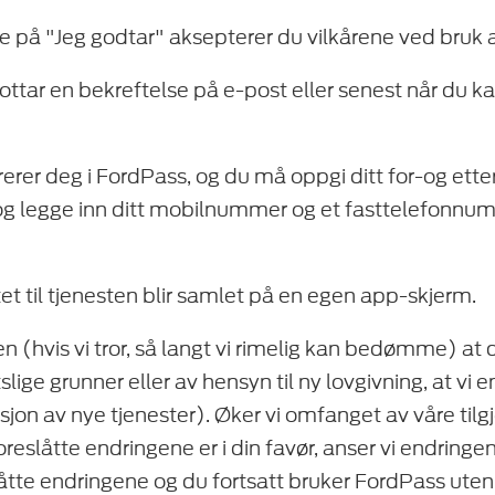
kke på "Jeg godtar" aksepterer du vilkårene ved bruk
ottar en bekreftelse på e-post eller senest når du ka
erer deg i FordPass, og du må oppgi ditt for-og ett
og legge inn ditt mobilnummer og et fasttelefonnu
t til tjenesten blir samlet på en egen app-skjerm.
nnen (hvis vi tror, så langt vi rimelig kan bedømme) at
slige grunner eller av hensyn til ny lovgivning, at vi
ksjon av nye tjenester). Øker vi omfanget av våre tilg
foreslåtte endringene er i din favør, anser vi endrin
låtte endringene og du fortsatt bruker FordPass uten 